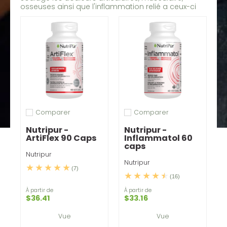
osseuses ainsi que l'inflammation relié a ceux-ci
Comparer
Comparer
Ajouter pour comparer
Ajouter pour comparer
Nutripur -
Nutripur -
ArtiFlex 90 Caps
Inflammatol 60
caps
Nutripur
Nutripur
(7)
(16)
À partir de
À partir de
$36.41
$33.16
Vue
Vue