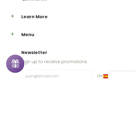
Learn More
Menu
Newsletter
Sign up to receive promotions
Email
Unirse
Español
Español
Español
Canadá ($) CAD